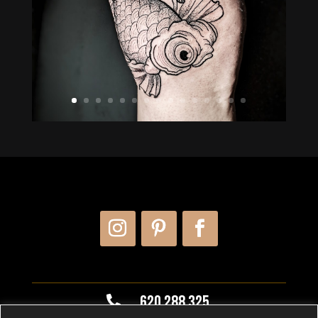
620 288 325
